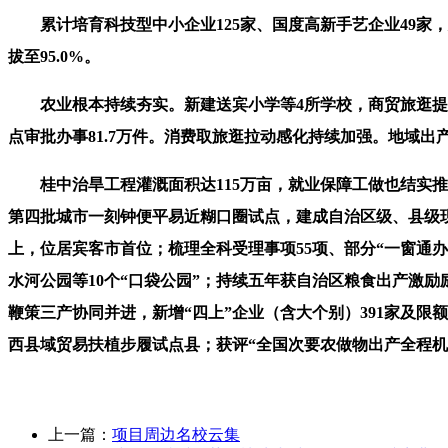
累计培育科技型中小企业125家、国度高新手艺企业49家，安稳
拔至95.0%。
农业根本持续夯实。新建送宾小学等4所学校，商贸旅逛提质增
点审批办事81.7万件。消费取旅逛拉动感化持续加强。地域出产
桂中治旱工程灌溉面积达115万亩，就业保障工做也结实推进，
第四批城市一刻钟便平易近糊口圈试点，建成自治区级、县级现
上，位居宾客市首位；梳理全科受理事项55项、部分“一窗通办
水河公园等10个“口袋公园”；持续五年获自治区粮食出产激励
鞭策三产协同并进，新增“四上”企业（含大个别）391家及限
西县域贸易扶植步履试点县；获评“全国次要农做物出产全程机
上一篇：
项目周边名校云集