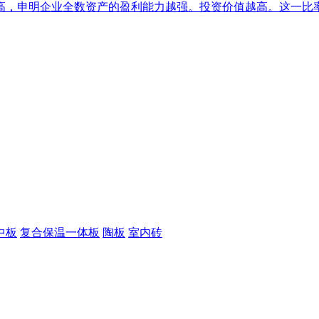
，申明企业全数资产的盈利能力越强。投资价值越高。这一比率越
中板
复合保温一体板
陶板
室内砖