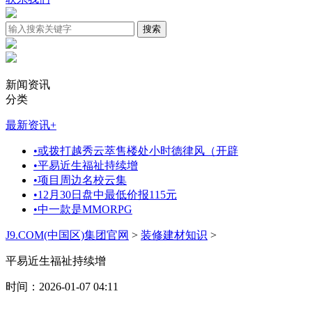
新闻资讯
分类
最新资讯
+
•
或拨打越秀云萃售楼处小时德律风（开辟
•
平易近生福祉持续增
•
项目周边名校云集
•
12月30日盘中最低价报115元
•
中一款是MMORPG
J9.COM(中国区)集团官网
>
装修建材知识
>
平易近生福祉持续增
时间：2026-01-07 04:11