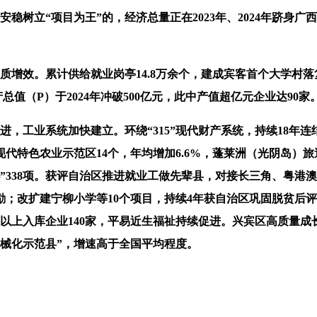
树立“项目为王”的，经济总量正在2023年、2024年跻身广西县
效。累计供给就业岗亭14.8万余个，建成宾客首个大学村落复
总值（P）于2024年冲破500亿元，此中产值超亿元企业达90
工业系统加快建立。环绕“315”现代财产系统，持续18年连
代特色农业示范区14个，年均增加6.6%，蓬莱洲（光阴岛）旅
”338项。获评自治区推进就业工做先辈县，对接长三角、粤港澳大
励；改扩建宁柳小学等10个项目，持续4年获自治区巩固脱贫后评
额以上入库企业140家，平易近生福祉持续促进。兴宾区高质量成长
械化示范县”，增速高于全国平均程度。