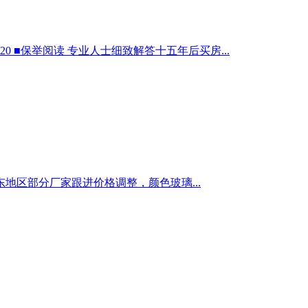
20 ■保举阅读 专业人士细致解答十五年后买房...
区部分厂家跟进价格调整，颜色玻璃...