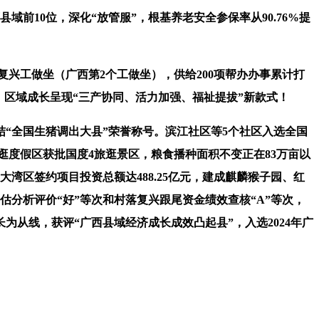
域前10位，深化“放管服”，根基养老安全参保率从90.76%提
兴工做坐（广西第2个工做坐），供给200项帮办办事累计打
家。区域成长呈现“三产协同、活力加强、福祉提拔”新款式！
结“全国生猪调出大县”荣誉称号。滨江社区等5个社区入选全国
逛度假区获批国度4旅逛景区，粮食播种面积不变正在83万亩以
湾区签约项目投资总额达488.25亿元，建成麒麟猴子园、红
估分析评价“好”等次和村落复兴跟尾资金绩效查核“A”等次，
为从线，获评“广西县域经济成长成效凸起县”，入选2024年广