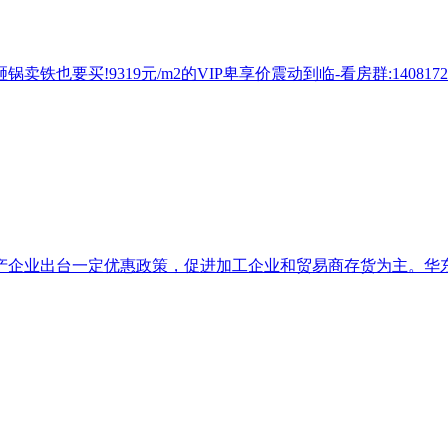
要买!9319元/m2的VIP卑享价震动到临-看房群:1408172
企业出台一定优惠政策，促进加工企业和贸易商存货为主。华东地