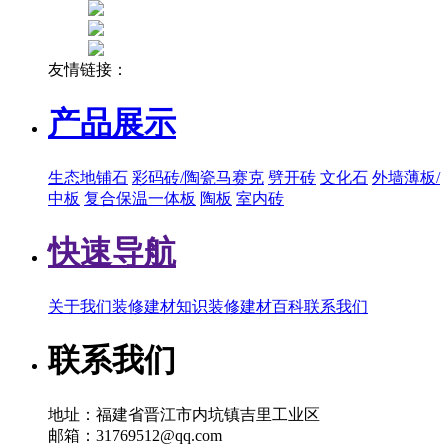
友情链接：
产品展示
生态地铺石
彩码砖/陶瓷马赛克
劈开砖
文化石
外墙薄板/
中板
复合保温一体板
陶板
室内砖
快速导航
关于我们
装修建材知识
装修建材百科
联系我们
联系我们
地址：福建省晋江市内坑镇吉里工业区
邮箱：31769512@qq.com