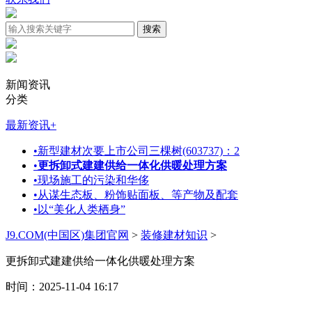
新闻资讯
分类
最新资讯
+
•
新型建材次要上市公司三棵树(603737)：2
•
更拆卸式建建供给一体化供暖处理方案
•
现场施工的污染和华侈
•
从谋生态板、粉饰贴面板、等产物及配套
•
以“美化人类栖身”
J9.COM(中国区)集团官网
>
装修建材知识
>
更拆卸式建建供给一体化供暖处理方案
时间：2025-11-04 16:17