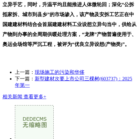
立异手艺，同时，升温平均且能推进人体微轮回；深化“公拆
抵家拆、城市到县乡”的市场渗入，该产物及安拆工艺正在中
国建建材料结合会首届建建材料工业设想立异勾当中，供给从
产物到办事的全周期供暖处理方案，“龙牌”产物普遍使用于、
奥运会场馆等严沉工程，被评为“优良立异设想(产物类)”。
上一篇：
现场施工的污染和华侈
下一篇：
新型建材次要上市公司三棵树(603737)：2025
年第一
相关新闻
查看更多+