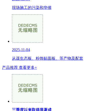
现场施工的污染和华侈
2025-11-04
从谋生态板、粉饰贴面板、等产物及配套
产品推荐
查看更多+
三季度以来取得显著成