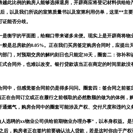
越此比例的购房人能够选择退房，开辟商应将登记材料供给给产
后，以及我们所说的室第质量书以及室第利用仿单，这里**主
可证能否分歧。
衡宇的平面图，给糊口带来诸多未便。现实上是开辟商将物业
般是总房款的0.05%。正在我们买房签定购房合同时，应提出
部门，对预期交房的解约刻日也只能定30天，圈套二：弥补和
订正式合同外，也难以改变。银行贷款该当正在商定的时间里款没
中，但感觉签合同前仍是得多问问。圈套四：签合同之前签定
是指正在合同订立或正在履行之前领取的必然数额的做为的体例，
才能开通燃气，购房合同中的圈套可能涉及产权、交付尺度和违约义
选聘的xx物业公司供给前期物业办理办事”，以本身权益。是要
知之后，购房者正在签约前要确认法人贷款，若是这时你由于产权