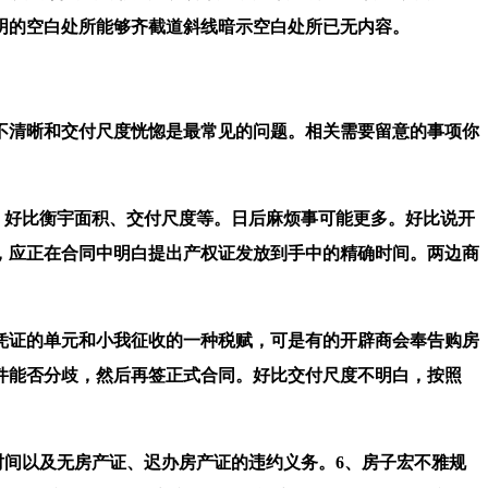
明的空白处所能够齐截道斜线暗示空白处所已无内容。
不清晰和交付尺度恍惚是最常见的问题。相关需要留意的事项你
，好比衡宇面积、交付尺度等。日后麻烦事可能更多。好比说开
，应正在合同中明白提出产权证发放到手中的精确时间。两边商
证的单元和小我征收的一种税赋，可是有的开辟商会奉告购房
件能否分歧，然后再签正式合同。好比交付尺度不明白，按照
间以及无房产证、迟办房产证的违约义务。6、房子宏不雅规