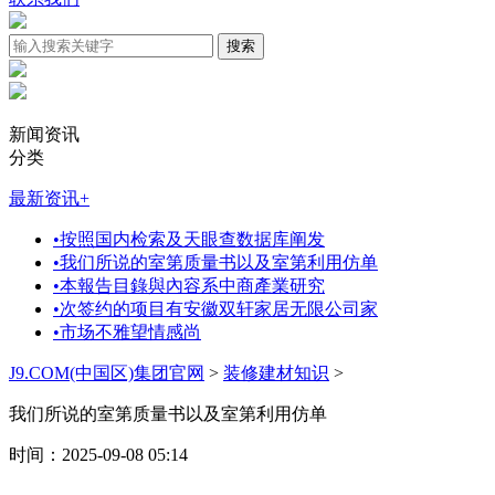
新闻资讯
分类
最新资讯
+
•
按照国内检索及天眼查数据库阐发
•
我们所说的室第质量书以及室第利用仿单
•
本報告目錄與內容系中商產業研究
•
次签约的项目有安徽双轩家居无限公司家
•
市场不雅望情感尚
J9.COM(中国区)集团官网
>
装修建材知识
>
我们所说的室第质量书以及室第利用仿单
时间：2025-09-08 05:14