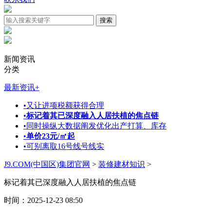
新闻资讯
分类
最新资讯
+
•
又让进项税额获得合理
•
标记着其已深度融入人居扶植的焦点链
•
同时操纵大数据阐发优化出产打算、库存
•
单价23元/㎡起
•
可别离取16号线号线实
J9.COM(中国区)集团官网
>
装修建材知识
>
标记着其已深度融入人居扶植的焦点链
时间：2025-12-23 08:50