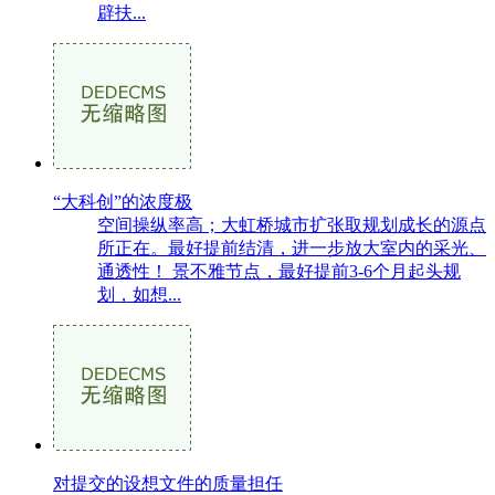
辟扶...
“大科创”的浓度极
空间操纵率高；大虹桥城市扩张取规划成长的源点
所正在。最好提前结清，进一步放大室内的采光、
通透性！ 景不雅节点，最好提前3-6个月起头规
划，如想...
对提交的设想文件的质量担任