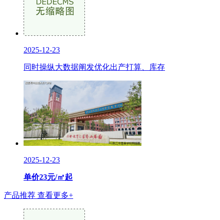
2025-12-23
同时操纵大数据阐发优化出产打算、库存
2025-12-23
单价23元/㎡起
产品推荐
查看更多+