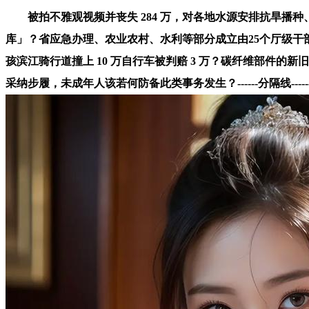
被拍不雅观视频并丧失 284 万，对各地水源安排抗旱播
库」？省应急办理、农业农村、水利等部分成立由25个厅级干部
孩滨江骑行道撞上 10 万自行车被判赔 3 万？碳纤维部件
采纳步履，未成年人该若何防备此类事务发生？------分隔线----------------