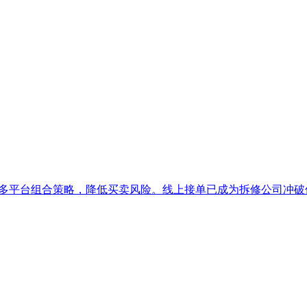
构多平台组合策略，降低买卖风险。线上接单已成为拆修公司冲破保