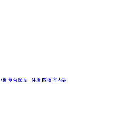
中板
复合保温一体板
陶板
室内砖