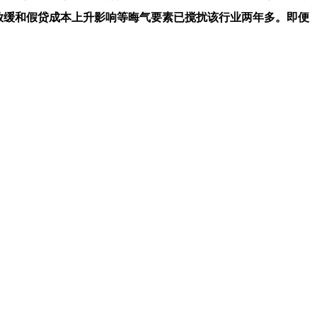
放缓和假贷成本上升影响等晦气要素已搅扰该行业两年多。即便