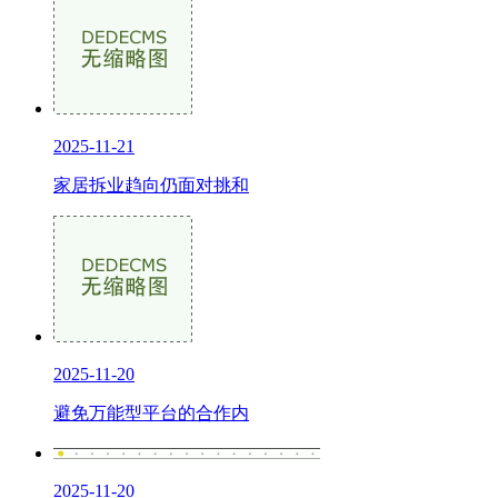
2025-11-21
家居拆业趋向仍面对挑和
2025-11-20
避免万能型平台的合作内
2025-11-20