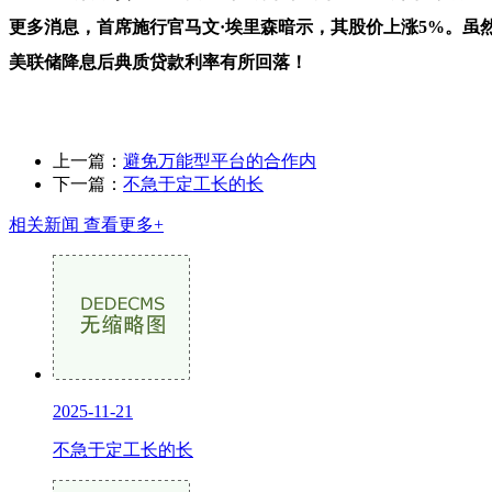
更多消息，首席施行官马文·埃里森暗示，其股价上涨5%。
美联储降息后典质贷款利率有所回落！
上一篇：
避免万能型平台的合作内
下一篇：
不急于定工长的长
相关新闻
查看更多+
2025-11-21
不急于定工长的长