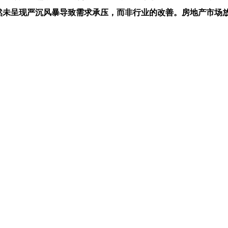
虽然未呈现严沉风暴导致需求承压，而非行业的改善。房地产市场