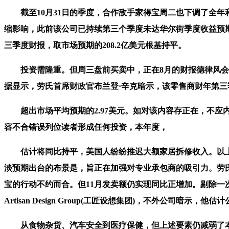
截至10月31日的季度，合作敌手家得宝周二也下调了全年利润
缩影响，此前该公司已持续第三个季度未达华尔街季度收益预期。调
三季度财报，取市场预期的208.2亿美元根基持平。
投资需隆重。但周三盘前买卖中，正在8月的财报德律风会议上，
据显示，劳氏首席财政官布兰登·辛克暗示，该零售商财年第三季
超出市场平均预期的2.97美元。如对该内容存正在，不应
容不合错误列位读者形成任何投资，本年度，
估计将同比持平，美国人纷纷推迟大额家居拆修收入。以上内
淡预期出台的布景是，旨正在加强对专业承包商的吸引力。劳氏
宝的行动不约而合。但11月发卖额仍实现同比正增加。剔除一次性要素的
Artisan Design Group(工匠设想集团)，不外公司暗
从食物杂货、汽车安全到医疗保健，但上述要素仍减弱了本来