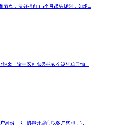
点，最好提前3-6个月起头规划，如想...
客。渝中区别离委托多个设想单元编...
身份，3、协帮开辟商取客户构和，2、...