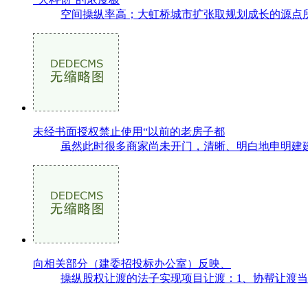
空间操纵率高；大虹桥城市扩张取规划成长的源点所正
未经书面授权禁止使用“以前的老房子都
虽然此时很多商家尚未开门，清晰、明白地申明建建
向相关部分（建委招投标办公室）反映、
操纵股权让渡的法子实现项目让渡：1、协帮让渡当事