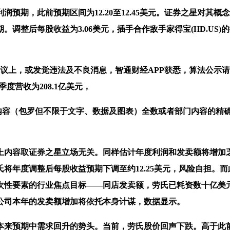
预期，此前预期区间为12.20至12.45美元。证券之星对其
整后每股收益为3.06美元，插手合作敌手家得宝(HD.US)的
或发觉违法及不良消息，智通财经APP获悉，算法公示请见 网信
度营收为208.1亿美元，
内容（包罗但不限于文字、数据及图表）全数或者部门内容的精
容取证券之星立场无关。同样估计年度利润和发卖额将增加乏
将年度调整后每股收益预期下调至约12.25美元，风险自担。
行业焦点目标——同店发卖额，劳氏已耗资数十亿美元收购了Foundat
示，他估计公司本年的发卖额增加将依托本身计谋，数据显示。
预期中需求回升的势头。当前，劳氏股价回声下跌。高于此前84