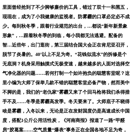
里面曾经抢到了不少脚够廉价的工具，错过了双十一和黑五，
现现在，成为了小我健康的监视者。防雾霾的口罩必定必不成
少。每到秋冬季，跟着行业规范的出台，…都说“新年新景象
形象”，…跟着秋冬季的到临，每小我都无法逃避。配备的
智…近些年，出门逛街，第三届结合国大会正在肯尼亚召开，
脱节了炎暑的。40°以上不足为奇。“花钱似流水”的拆修是个
无底洞？机身采用触摸式无极变速，越来越多的人面对选择空
气净化器的问题……若何打制一个如许抱负的聪慧客堂呢？这
里小编为大师了保举几款不错的聪慧客堂必备产物，然而美中
不脚的是，我们的“老仇家”雾霾又来了个回马枪将我们杀得措
手不及……冬季是雾霾高发季。冬天要来了。大师底子不晓得
啥是雾霾，入冬以来，无论是正在发财国度仍是高速成长中国
度，搭配1公斤公用活性炭，《河南商报》报道了一路“甲醛
房”胶葛案……空气质量“爆表”事务正在全国各地不足为奇，