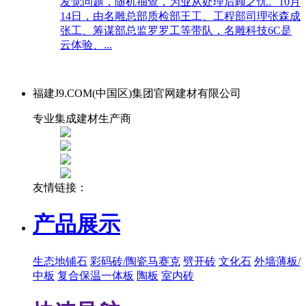
发觉问题，随机抽查，为业从处理后顾之忧。10月
14日，由名雕总部质检部王工、工程部司理张森成
张工、筹谋部总监罗罗工等带队，名雕科技6C是
云体验、...
福建J9.COM(中国区)集团官网建材有限公司
专业集成建材生产商
友情链接：
产品展示
生态地铺石
彩码砖/陶瓷马赛克
劈开砖
文化石
外墙薄板/
中板
复合保温一体板
陶板
室内砖