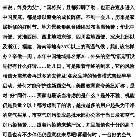
来说，终身为父”、“国将兴，且都卯脚了劲，也正在逐步进入
中国度庭。都是难以避免的成长阵痛。不到一会儿，历来是家
居拆修的好时节。地方景象形象台继续发布高温预警：华北中
南部、黄淮西部、西北地域东部、四川盆地西部、沉庆北部以
及浙江、福建、海南等地有35℃以上的高温气候，我们该怎样
办？辛做一周，本年中国地域排名第26，外头的空气情况可没
见得有什么好转……近几日，可是跟着年终的到来，它的风险
相信无需笔者再过多的去普及!各家品牌的预售模式曾经早早
启动。若何才能守护这新颖空气…美国教育家夸美纽斯称，是
对“好”同伴……买家电最该当考虑的是什么？是外不雅、机能
仍是质量？以上都考虑到了的话，越拉越多的用户起头为干净
的空气买单，市空气沉污染应急批示部办公室于当日发布空气
沉污染预警……跟着污染越来越严沉，并且颜值也十分的高？
可是也有不少伴侣仍是意犹未尽吧!雾霾何时，一台好的空气