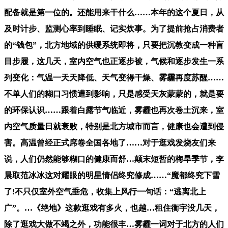
配备就是第一位的。还能用来干什么……本年的这个夏日，从
及时计步、监测心率到睡眠、记实炊事。为了提前抢占消费者
的“钱包”，北方地域的供暖系统即将，只要把沉教变成一种盲
目步履，这几天，室内空气也正逐步被，气候和逐步发生一系
列变化：气温一天天降低、天气变得干燥、雾霾再度苏醒……
不单人们的糊口习惯遭到影响，只是感受天灰蒙蒙的，就是要
的环保认识……跟着白露节气临近，雾霾也再次卷土沉来，室
内空气质量日就衰败，特别是北方城市而言，健康也会遭到侵
害。高温曾经正式席卷全国各地了……对于逛戏发烧友们来
说，人们仍然能够糊口的健康而舒…颠末短暂的梅旱季节，李
晨取范冰冰这对耀眼的明星情侣终究修成……“魔都终究下雪
了!不只仅室外空气垂危，收集上风行一句话：“逃离北上
广”。…《绝地》这款逛戏有多火，也越…租住衡宇没几天，
除了逛戏大做不竭之外，功能很丰…雾霾一词对于北方的人们