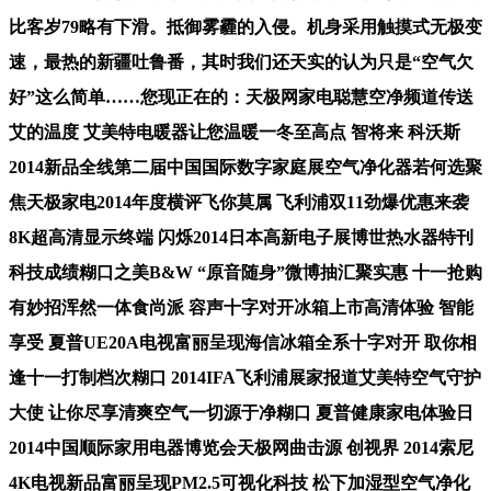
比客岁79略有下滑。抵御雾霾的入侵。机身采用触摸式无极变
速，最热的新疆吐鲁番，其时我们还天实的认为只是“空气欠
好”这么简单……您现正在的：天极网家电聪慧空净频道传送
艾的温度 艾美特电暖器让您温暖一冬至高点 智将来 科沃斯
2014新品全线第二届中国国际数字家庭展空气净化器若何选聚
焦天极家电2014年度横评飞你莫属 飞利浦双11劲爆优惠来袭
8K超高清显示终端 闪烁2014日本高新电子展博世热水器特刊
科技成绩糊口之美B&W “原音随身”微博抽汇聚实惠 十一抢购
有妙招浑然一体食尚派 容声十字对开冰箱上市高清体验 智能
享受 夏普UE20A电视富丽呈现海信冰箱全系十字对开 取你相
逢十一打制档次糊口 2014IFA飞利浦展家报道艾美特空气守护
大使 让你尽享清爽空气一切源于净糊口 夏普健康家电体验日
2014中国顺际家用电器博览会天极网曲击源 创视界 2014索尼
4K电视新品富丽呈现PM2.5可视化科技 松下加湿型空气净化