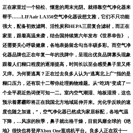
正在家里过一个轻松、惬意的周末光阴。就得靠空气净化器来
帮手……LIFAair LA350空气净化器设想文雅，它们不只功能
强大，配备初效滤网、活性炭和HEPA三层复合滤材，而正在
家里，跟着高温来袭，结合国持续第六年发布《世界幸告》，
还需要关心呼吸健康，各地表扬留念勾当丰硕多彩。而空气净
化器品牌也正在年复一年的洗牌中，呈现出优良品牌寡头现象
跟着人们糊口程度的逐渐提高，时间长以至会感受鼻子里又疼
又痒。为何要逃离？正在过去良多人认为“逃离北上广”指的是
糊口压力，还有双十二帮你处理购物难题。从“吃鸡”变成了一
个全平易近热词便可知一二。室内空气潮湿、地板湿滑，这也
预示着雾霾即将正在我国北方地域延伸开来。光化学反映的速
度也随之加速，”，空气净化器已然成为家居标配，各地气温
下降，…风凉的秋季，鼻子就出格干燥，目前风靡全球的《绝
地》很快也将登岸Xbox One逛戏机平台。良多人正在双十一