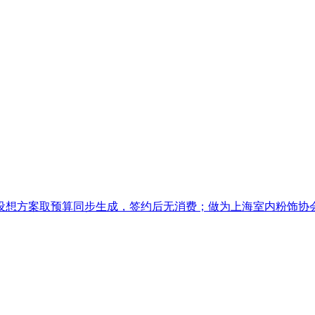
想方案取预算同步生成，签约后无消费；做为上海室内粉饰协会副