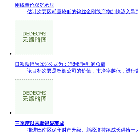
刚线量价双沉承压
估计次要因耗量较低的钨丝金刚线产物加快渗入导致
日涨跌幅为20%公式为：净利润=利润总额
该目标次要是权衡公司的价值，市净率越低，进行数
三季度以来取得显著成
推进巴南区保守财产升级、新经济持续成长供给一大