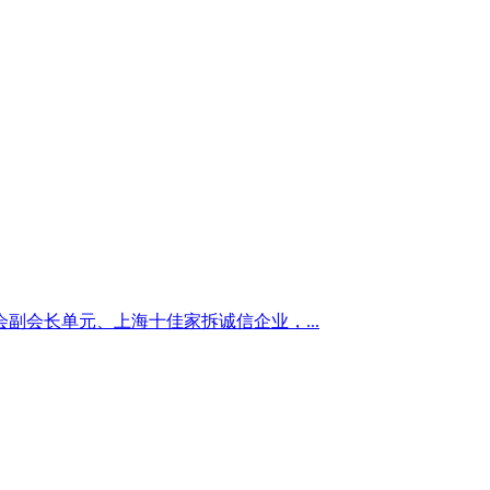
会长单元、上海十佳家拆诚信企业，...