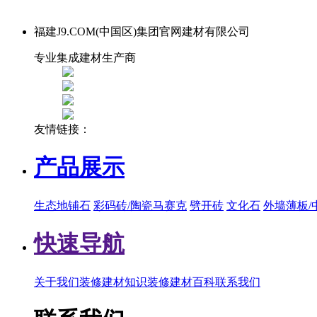
福建J9.COM(中国区)集团官网建材有限公司
专业集成建材生产商
友情链接：
产品展示
生态地铺石
彩码砖/陶瓷马赛克
劈开砖
文化石
外墙薄板/
快速导航
关于我们
装修建材知识
装修建材百科
联系我们