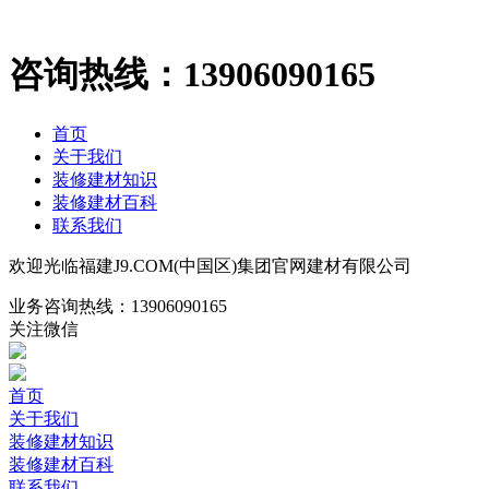
咨询热线：
13906090165
首页
关于我们
装修建材知识
装修建材百科
联系我们
欢迎光临福建J9.COM(中国区)集团官网建材有限公司
业务咨询热线：
13906090165
关注微信
首页
关于我们
装修建材知识
装修建材百科
联系我们