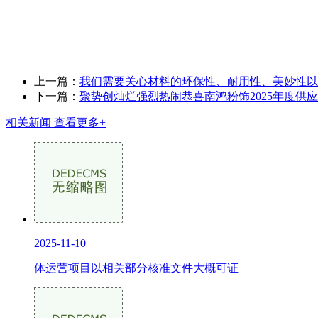
上一篇：
我们需要关心材料的环保性、耐用性、美妙性以
下一篇：
聚势创灿烂强烈热闹恭喜南鸿粉饰2025年度供
相关新闻
查看更多+
2025-11-10
体运营项目以相关部分核准文件大概可证