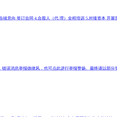
.告竣意向 签订合同 4.合股人（代 理）全程培训 5.对接资本 开展
错误消息举报德律风，也可点此进行举报赞扬。最终请以部分登记