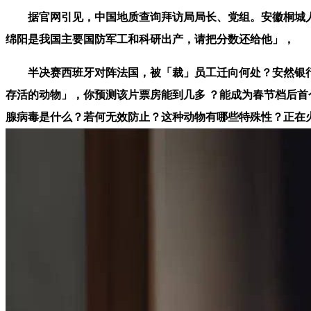
据官网引见，中国地质查询拜访局局长、党组。安徽桐城人，
绵阳是我国主要国防军工和科研出产，请把分数还给他」，
半决赛西班牙对阵法国，被「裁」员工迁向何处？安然银行对
存活的动物」，你预测该片票房能到几多 ？能成为春节档后
腺病毒是什么？若何无效防止？这种动物有哪些特殊性？正在