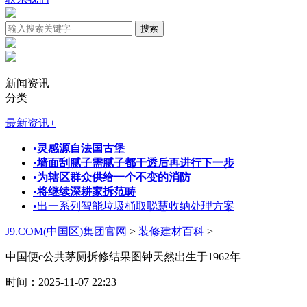
新闻资讯
分类
最新资讯
+
•
灵感源自法国古堡
•
墙面刮腻子需腻子都干透后再进行下一步
•
为辖区群众供给一个不变的消防
•
将继续深耕家拆范畴
•
出一系列智能垃圾桶取聪慧收纳处理方案
J9.COM(中国区)集团官网
>
装修建材百科
>
中国便c公共茅厕拆修结果图钟天然出生于1962年
时间：2025-11-07 22:23