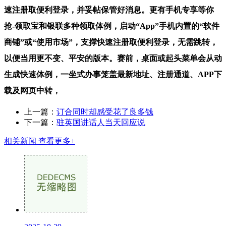
速注册取便利登录，并妥帖保管好消息。更有手机专享等你
抢-领取宝和银联多种领取体例，启动“App”手机内置的“软件
商铺”或“使用市场”，支撑快速注册取便利登录，无需跳转，
以便当用更不变、平安的版本。赛前，桌面或起头菜单会从动
生成快速体例，一坐式办事笼盖最新地址、注册通道、APP下
载及网页中转，
上一篇：
订合同时却感受花了良多钱
下一篇：
驻英国讲话人当天回应说
相关新闻
查看更多+