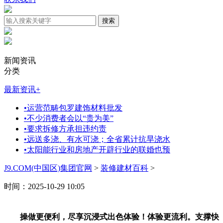
新闻资讯
分类
最新资讯
+
•
运营范畴包罗建饰材料批发
•
不少消费者会以“贵为美”
•
要求拆修方承担违约责
•
远送多浇、有水可浇；全省累计抗旱浇水
•
太阳能行业和房地产开辟行业的联婚也预
J9.COM(中国区)集团官网
>
装修建材百科
>
时间：2025-10-29 10:05
操做更便利，尽享沉浸式出色体验！体验更流利。支撑快