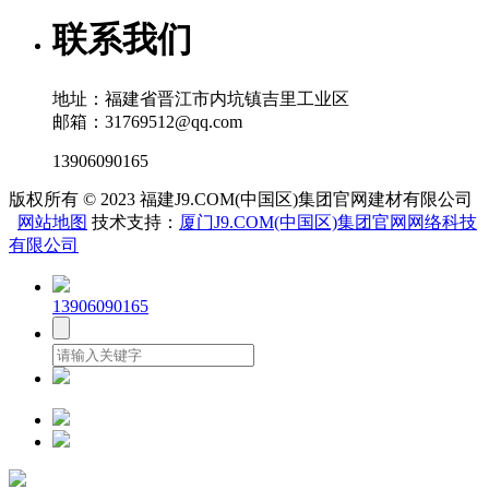
联系我们
地址：福建省晋江市内坑镇吉里工业区
邮箱：31769512@qq.com
13906090165
版权所有 © 2023 福建J9.COM(中国区)集团官网建材有限公司
网站地图
技术支持：
厦门J9.COM(中国区)集团官网网络科技
有限公司
13906090165