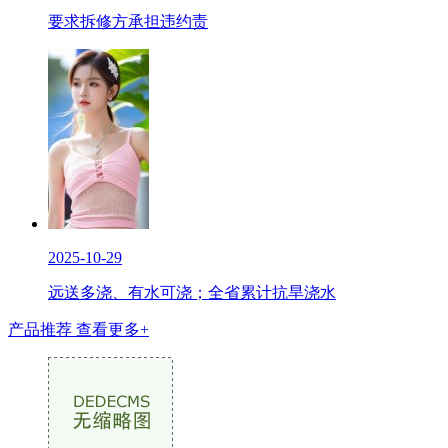
要求拆修方承担违约责
2025-10-29
远送多浇、有水可浇；全省累计抗旱浇水
产品推荐
查看更多+