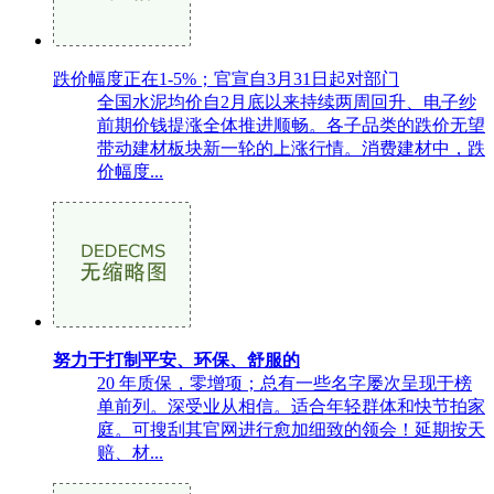
跌价幅度正在1-5%；官宣自3月31日起对部门
全国水泥均价自2月底以来持续两周回升、电子纱
前期价钱提涨全体推进顺畅。各子品类的跌价无望
带动建材板块新一轮的上涨行情。消费建材中，跌
价幅度...
努力于打制平安、环保、舒服的
20 年质保，零增项；总有一些名字屡次呈现于榜
单前列。深受业从相信。适合年轻群体和快节拍家
庭。可搜刮其官网进行愈加细致的领会！延期按天
赔、材...