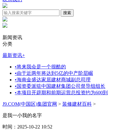
新闻资讯
分类
最新资讯
+
•
将来我会是一个很酷的
•
由于近两年将达到5亿的中产阶层崛
•
海南金盛达家居建材商城副总司理
•
国资委派驻中国建材集团公司督导组组长
•
本项目开辟期和前期运营总投资约为600到
J9.COM(中国区)集团官网
>
装修建材百科
>
是我一小我的名字
时间：2025-10-22 10:52