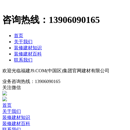
咨询热线：
13906090165
首页
关于我们
装修建材知识
装修建材百科
联系我们
欢迎光临福建J9.COM(中国区)集团官网建材有限公司
业务咨询热线：
13906090165
关注微信
首页
关于我们
装修建材知识
装修建材百科
联系我们