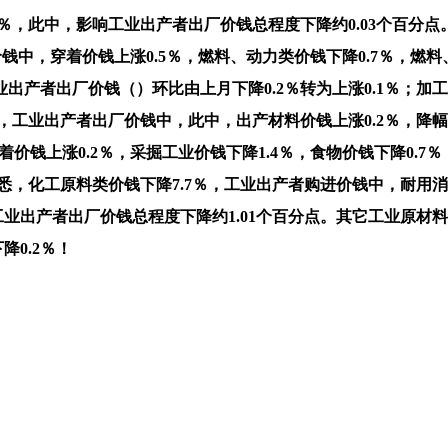
此中，影响工业出产者出厂价钱总程度下降约0.03个百分点。一
价钱中，穿着价钱上涨0.5％，燃料、动力类价钱下降0.7％，燃
工业出产者出厂价钱（）环比由上月下降0.2％转为上涨0.1％；
1％，工业出产者出厂价钱中，此中，出产材料价钱上涨0.2％，降
，穿着价钱上涨0.2％，采掘工业价钱下降1.4％，食物价钱下降0.
悉，化工原料类价钱下降7.7％，工业出产者购进价钱中，耐用消费
影响工业出产者出厂价钱总程度下降约1.01个百分点。其它工业原
降0.2％！