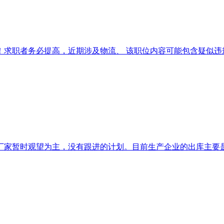
求职者务必提高，近期涉及物流、 该职位内容可能包含疑似违规
家暂时观望为主，没有跟进的计划。目前生产企业的出库主要是受