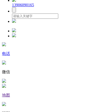
13906090165
电话
微信
地图