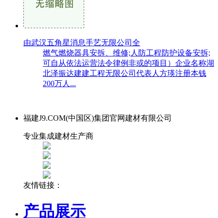
由武汉五角星消息手艺无限公司全
燃气燃烧器具安拆、维修;人防工程防护设备安拆;
可自从依法运营法令律例非或的项目）企业名称湖
北泽振达建建工程无限公司代表人方瑛注册本钱
200万人...
福建J9.COM(中国区)集团官网建材有限公司
专业集成建材生产商
友情链接：
产品展示