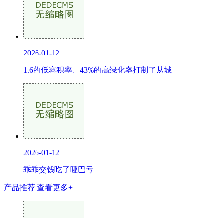
2026-01-12
1.6的低容积率、43%的高绿化率打制了从城
2026-01-12
乖乖交钱吃了哑巴亏
产品推荐
查看更多+