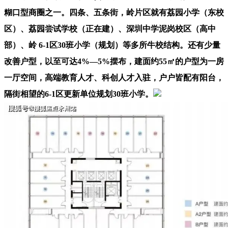
糊口型商圈之一。四条、五条街，岭片区就有荔园小学（东校
区）、荔园尝试学校（正在建）、深圳中学泥岗校区（高中
部）、岭 6-1区30班小学（规划）等多所牛校结构。还有少量
改善户型，以至可达4%—5%摆布，建面约55㎡的户型为一房
一厅空间，高端教育人才、科创人才入驻，户户皆配有阳台，
隔街相望的6-1区更新单位规划30班小学。