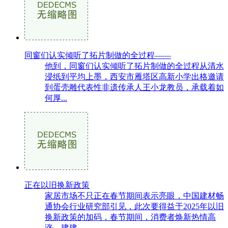
同窗们认实倾听了拓片制做的全过程——
他到，同窗们认实倾听了拓片制做的全过程从清水
浸纸到平均上墨，西安市雁塔区高新小学出格邀请
到蛋壳雕代表性非遗传承人王小龙教员，承载着如
何厚...
正在以旧换新政策
家居市场不只正在春节期间表示亮眼，中国建材畅
通协会行业研究部引见，此次要得益于2025年以旧
换新政策的加码，春节期间，消费者焕新热情高
涨，建建...