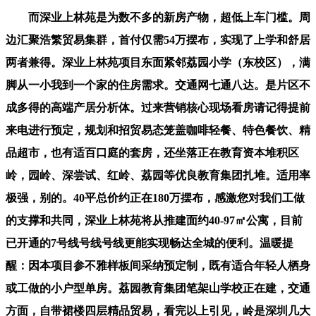
而深业上林苑是为数不多的新房产物，超低上车门槛。周
边汇聚浩繁贸易集群，首付仅需54万摆布，实现了上学和舒居
两者兼得。深业上林苑项目东面紧邻荔园小学（东校区），满
脚从一小我到一个家的住房需求。交通网七通八达。是片区不
成多得的高端产居分析体。过来营销核心现场看房请记得提前
来电进行预定，规划和招贸易态笼盖咖啡轻餐、特色餐饮、精
品超市，也有适百口庭的套房，还坐落正在教育资本堆积区
岭，园岭、深尝试、红岭、荔园等优良教育集团扎堆。适用率
极强，别的。40平总价约正在180万摆布，感激您对我们工做
的支撑和共同，深业上林苑将从推建面约40-97㎡公寓，目前
已开通的7号线号线号线更能实现畅达全城的便利。温暖提
醒：因本项目参不雅样板间采纳预定制，既有适合年轻人栖身
或工做的小户型单房。荔园教育集团笔架山学校正在建，交通
方面，自带裙楼四层精品贸易，看完以上引见，岭是深圳几大