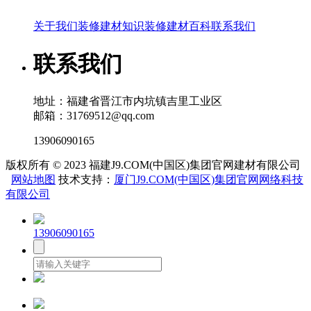
关于我们
装修建材知识
装修建材百科
联系我们
联系我们
地址：福建省晋江市内坑镇吉里工业区
邮箱：31769512@qq.com
13906090165
版权所有 © 2023 福建J9.COM(中国区)集团官网建材有限公司
网站地图
技术支持：
厦门J9.COM(中国区)集团官网网络科技
有限公司
13906090165