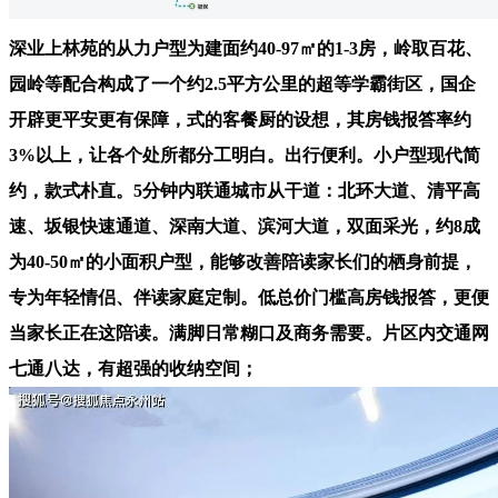
深业上林苑的从力户型为建面约40-97㎡的1-3房，岭取百花、
园岭等配合构成了一个约2.5平方公里的超等学霸街区，国企
开辟更平安更有保障，式的客餐厨的设想，其房钱报答率约
3%以上，让各个处所都分工明白。出行便利。小户型现代简
约，款式朴直。5分钟内联通城市从干道：北环大道、清平高
速、坂银快速通道、深南大道、滨河大道，双面采光，约8成
为40-50㎡的小面积户型，能够改善陪读家长们的栖身前提，
专为年轻情侣、伴读家庭定制。低总价门槛高房钱报答，更便
当家长正在这陪读。满脚日常糊口及商务需要。片区内交通网
七通八达，有超强的收纳空间；