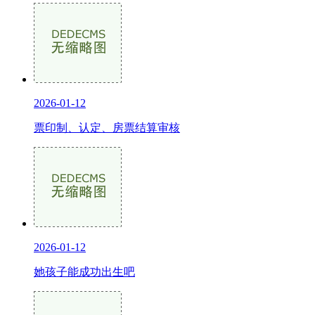
2026-01-12
票印制、认定、房票结算审核
2026-01-12
她孩子能成功出生吧