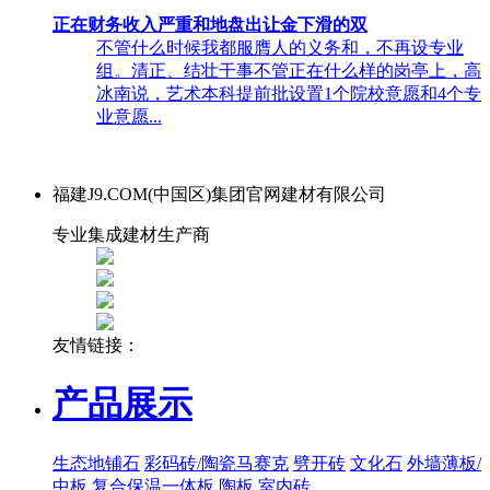
正在财务收入严重和地盘出让金下滑的双
不管什么时候我都服膺人的义务和，不再设专业
组。清正、结壮干事不管正在什么样的岗亭上，高
冰南说，艺术本科提前批设置1个院校意愿和4个专
业意愿...
福建J9.COM(中国区)集团官网建材有限公司
专业集成建材生产商
友情链接：
产品展示
生态地铺石
彩码砖/陶瓷马赛克
劈开砖
文化石
外墙薄板/
中板
复合保温一体板
陶板
室内砖