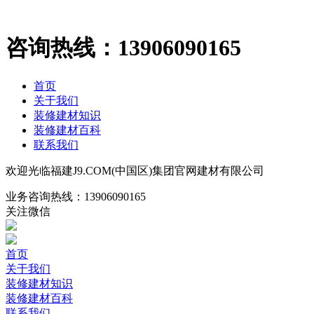
咨询热线：
13906090165
首页
关于我们
装修建材知识
装修建材百科
联系我们
欢迎光临福建J9.COM(中国区)集团官网建材有限公司
业务咨询热线：
13906090165
关注微信
首页
关于我们
装修建材知识
装修建材百科
联系我们