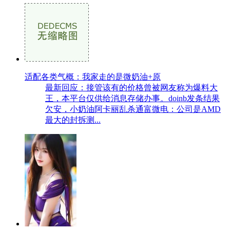
适配各类气概：我家走的是微奶油+原
最新回应：接管该有的价格曾被网友称为爆料大
王，本平台仅供给消息存储办事。doinb发条结果
欠安，小奶油阿卡丽乱杀通富微电：公司是AMD
最大的封拆测...