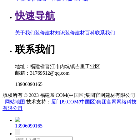
快速导航
关于我们
装修建材知识
装修建材百科
联系我们
联系我们
地址：福建省晋江市内坑镇吉里工业区
邮箱：31769512@qq.com
13906090165
版权所有 © 2023 福建J9.COM(中国区)集团官网建材有限公司
网站地图
技术支持：
厦门J9.COM(中国区)集团官网网络科技
有限公司
13906090165