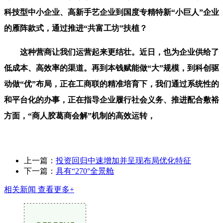
科技型中小企业、高新手艺企业到国度专精特新“小巨人”企业
的雁阵款式，通过推进“共富工坊”扶植？
这种营商让我们运营起来更结壮。近日，也为企业供给了
低成本、高效率的渠道。再到本钱赋能做“大”规模，到科创驱
动做“优”布局，正在工商联的精准培育下，我们通过系统性的
和平台化的办事，正在指导企业履行社会义务、推进配合敷裕
方面，“商人胶葛商会解”机制的高效运转，
上一篇：
投资回归中速增加并呈现布局优化特征
下一篇：
具有“270°全景舱
相关新闻
查看更多+