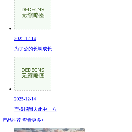
2025-12-14
为了公的长脚成长
2025-12-14
产权报酬夫此中一方
产品推荐
查看更多+