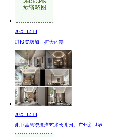
2025-12-14
进投资增加、扩大内需
2025-12-14
此中荔湾鹅潭湾艺术长儿园、广州新世界