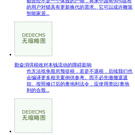
都曾经不是一个体致的产物，将来中国有90%摆布
的用户对锁具有更新换代的需求。它可以或许鞭策
智能家居...
勤奋消弭税收对本钱流动的障碍影响
也无法抵免股息预提税，若是不退税，后续我们也
会编译更多相关案例供参考。而不必先缴撤退退
却。按照修订后的奥地利法令，应使用类比[奥地
利的合股...